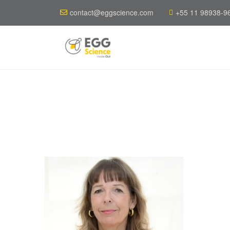
contact@eggscience.com
+55 11 98938-9