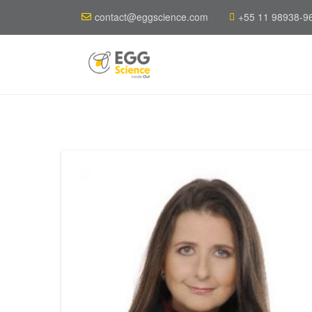
contact@eggscience.com
+55 11 98938-9